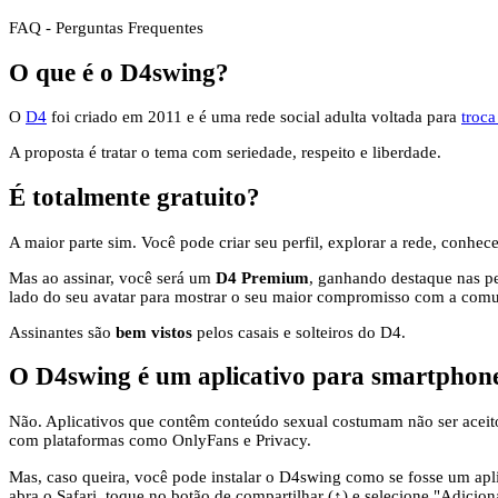
FAQ - Perguntas Frequentes
O que é o D4swing?
O
D4
foi criado em 2011 e é uma rede social adulta voltada para
troca
A proposta é tratar o tema com seriedade, respeito e liberdade.
É totalmente gratuito?
A maior parte sim. Você pode criar seu perfil, explorar a rede, conhec
Mas ao assinar, você será um
D4 Premium
, ganhando destaque nas pe
lado do seu avatar para mostrar o seu maior compromisso com a com
Assinantes são
bem vistos
pelos casais e solteiros do D4.
O D4swing é um aplicativo para smartphon
Não. Aplicativos que contêm conteúdo sexual costumam não ser aceito
com plataformas como OnlyFans e Privacy.
Mas, caso queira, você pode instalar o D4swing como se fosse um apl
abra o Safari, toque no botão de compartilhar (↑) e selecione "Adiciona