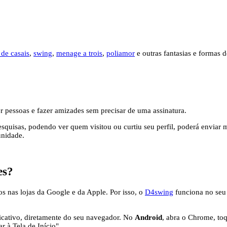
 de casais
,
swing
,
menage a trois
,
poliamor
e outras fantasias e formas 
er pessoas e fazer amizades sem precisar de uma assinatura.
squisas, podendo ver quem visitou ou curtiu seu perfil, poderá enviar
unidade.
es?
s nas lojas da Google e da Apple. Por isso, o
D4swing
funciona no seu 
icativo, diretamente do seu navegador. No
Android
, abra o Chrome, to
r à Tela de Início".